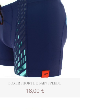
BOXER SHORT DE BAIN SPEEDO
Prix
18,00 €