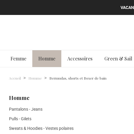
VACANC
VACANC
VACANC
Femme
Homme
Accessoires
Green & Sail
Accueil
Homme
Bermudas, shorts et Boxer de bain
Homme
Pantalons - Jeans
Pulls - Gilets
Sweats & Hoodies - Vestes polaires