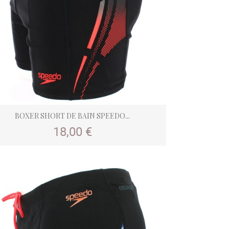
BOXER SHORT DE BAIN SPEEDO...
Prix
18,00 €