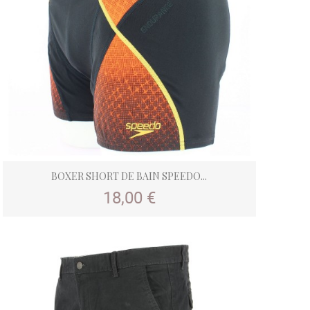
BOXER SHORT DE BAIN SPEEDO...
Prix
18,00 €