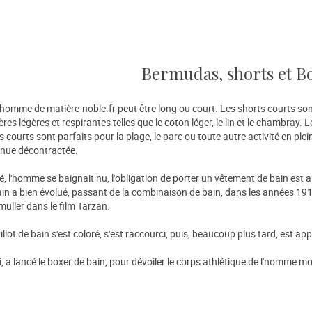
Bermudas, shorts et B
homme de matière-noble.fr peut être long ou court. Les shorts courts sont 
es légères et respirantes telles que le coton léger, le lin et le chambray. Le
s courts sont parfaits pour la plage, le parc ou toute autre activité en ple
enue décontractée.
té, l'homme se baignait nu, l'obligation de porter un vêtement de bain est 
bain a bien évolué, passant de la combinaison de bain, dans les années 1910
ller dans le film Tarzan.
llot de bain s'est coloré, s'est raccourci, puis, beaucoup plus tard, est ap
ui, a lancé le boxer de bain, pour dévoiler le corps athlétique de l'nomme 