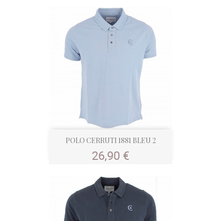
POLO CERRUTI 1881 BLEU 2
Prix
26,90 €