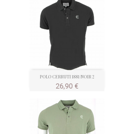
POLO CERRUTI 1881 NOIR 2
Prix
26,90 €