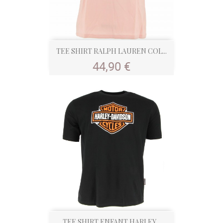
TEE SHIRT RALPH LAUREN COL...
Prix
44,90 €
TEE SHIRT ENFANT HARLEY...