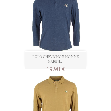
POLO CHEVIGNON HOMME
MARINE...
Prix
19,90 €