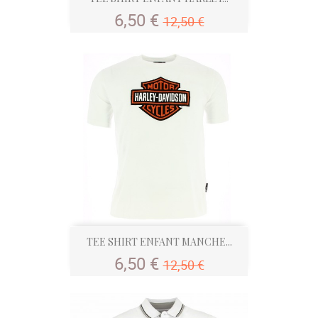
Prix
Prix
6,50 €
12,50 €
normal
TEE SHIRT ENFANT MANCHE...
Prix
Prix
6,50 €
12,50 €
normal