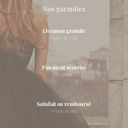
Nos garanties
Livraison gratuite
à partir de 100€
Paiement sécurisé
3D secure
Satisfait ou remboursé
14 jours de délai