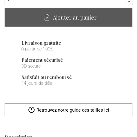
Ajouter au panier
Livraison gratuite
à partir de 100€
Paiement sécurisé
3D secure
Satisfait ou remboursé
14 jours de délai
error_outline
Retrouvez notre guide des tailles ici