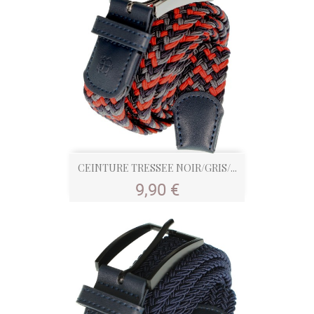
CEINTURE TRESSEE NOIR/GRIS/...
Prix
9,90 €