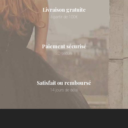
Livraison gratuite
à partir de 100€
Paiement sécurisé
3D secure
Satisfait ou remboursé
14 jours de délai