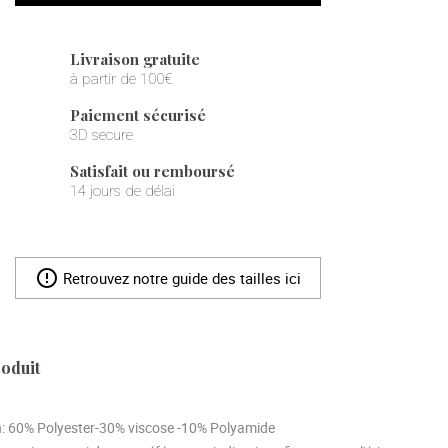
Livraison gratuite
à partir de 100€
Paiement sécurisé
3D secure
Satisfait ou remboursé
14 jours de délai
error_outline
Retrouvez notre guide des tailles ici
roduit
n
: 60% Polyester-30% viscose -10% Polyamide