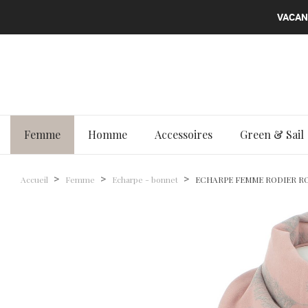
VACANC
VACANC
VACANC
VACANC
Femme
Homme
Accessoires
Green & Sail
Accueil
Femme
Echarpe - bonnet
ECHARPE FEMME RODIER R