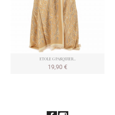
ETOLE G PASQUIER...
Prix
19,90 €
Facebook
Instagram