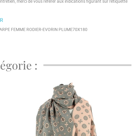
'entretien, merci de vous référer aux indications figurant sur l'étiquette
ER
ARPE FEMME RODIER-EVORIN PLUME70X180
égorie :