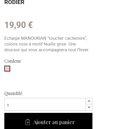
RODIER
19,90 €
Echarpe MANOUKIAN "toucher cachemire",
coloris rose à motif feuille grise. Une
douceur qui vous accompagnera tout l'hiver.
Couleur
Rose
Quantité
Ajouter au panier