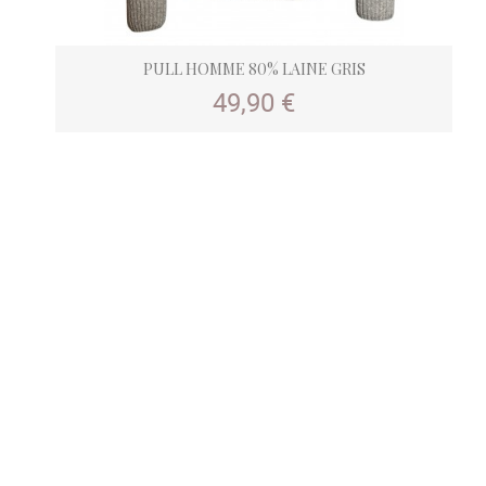
PULL HOMME 80% LAINE GRIS
Prix
49,90 €