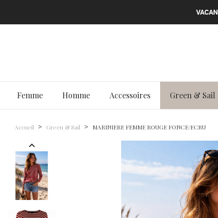
VACANC
VACANC
VACANC
Femme
Homme
Accessoires
Green & Sail
Accueil
Green & Sail
MARINIERE FEMME ROUGE FONCE/ECRU
