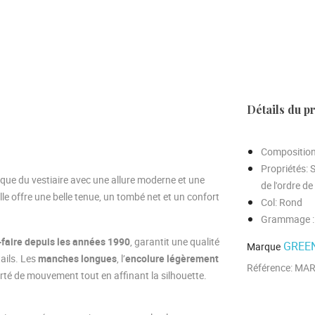
Détails du p
Compositio
Propriétés
: 
ique du vestiaire avec une allure moderne et une
de l'ordre de
elle offre une belle tenue, un tombé net et un confort
Col
: Rond
Grammage
-faire depuis les années 1990
, garantit une qualité
GREEN
Marque
ails. Les
manches longues
, l’
encolure légèrement
Référence:
MAR
erté de mouvement tout en affinant la silhouette.