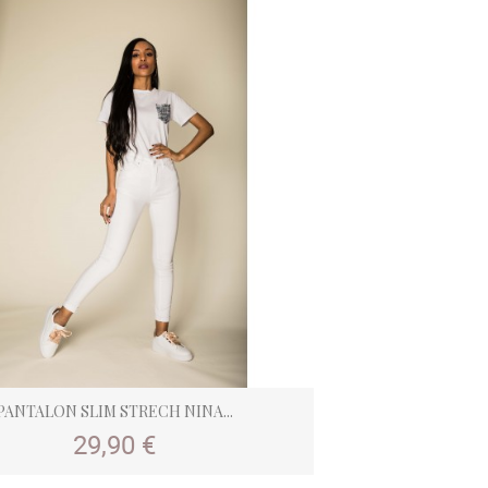
PANTALON SLIM STRECH NINA...
Prix
29,90 €