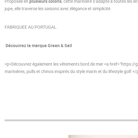
Proposée en
plusieurs coloris
, cette marinière s’adapte à toutes les e
jupe, elle traverse les saisons avec élégance et simplicité.
FABRIQUEE AU PORTUGAL.
Découvrez la marque Green & Sail
<p>Découvrez également les vêtements bord de mer <a href="https://gre
marinières, pulls et chinos inspirés du style marin et du lifestyle golf.</