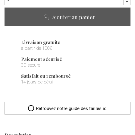
Ajouter au panier
Livraison gratuite
à partir de 100€
Paiement sécurisé
3D secure
Satisfait ou remboursé
14 jours de délai
error_outline
Retrouvez notre guide des tailles ici